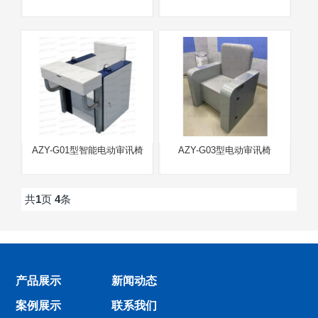
AZY-G01型智能电动审讯椅
AZY-G03型电动审讯椅
共
1
页
4
条
产品展示
新闻动态
案例展示
联系我们