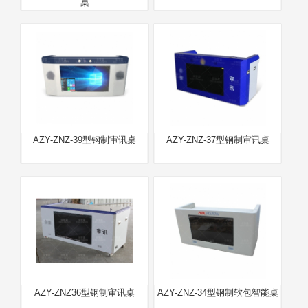
桌
AZY-ZNZ-39型钢制审讯桌
AZY-ZNZ-37型钢制审讯桌
AZY-ZNZ36型钢制审讯桌
AZY-ZNZ-34型钢制软包智能桌