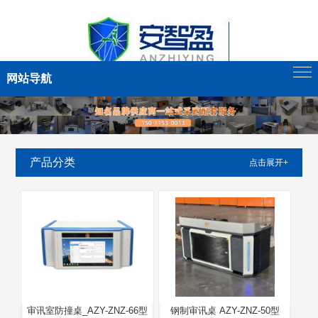
网站导航
产品分类
点击展开+
审讯室防撞桌_AZY-ZNZ-66型
钢制审讯桌 AZY-ZNZ-50型