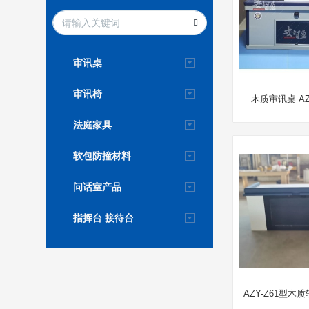
审讯桌
审讯椅
木质审讯桌 AZ
法庭家具
软包防撞材料
问话室产品
指挥台 接待台
AZY-Z61型木