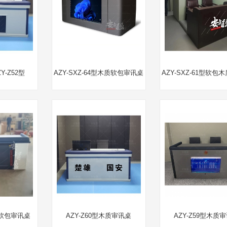
Y-Z52型
AZY-SXZ-64型木质软包审讯桌
AZY-SXZ-61型软包
质软包审讯桌
AZY-Z60型木质审讯桌
AZY-Z59型木质