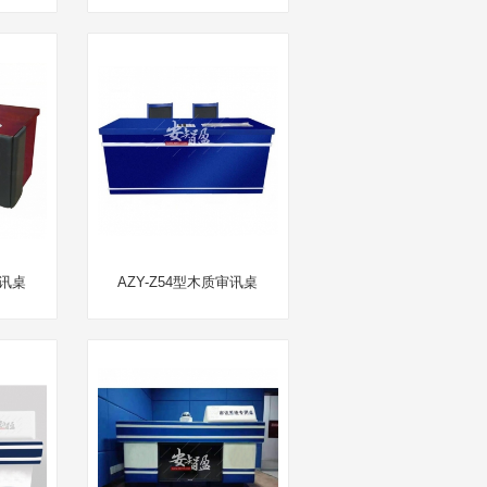
审讯桌
AZY-Z54型木质审讯桌