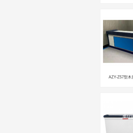
AZY-Z57型