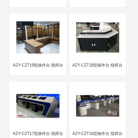
AZY-CZT19型操作台 指挥台
AZY-CZT18型操作台 指挥台
AZY-CZT17型操作台 指挥台
AZY-CZT16型操作台 指挥台