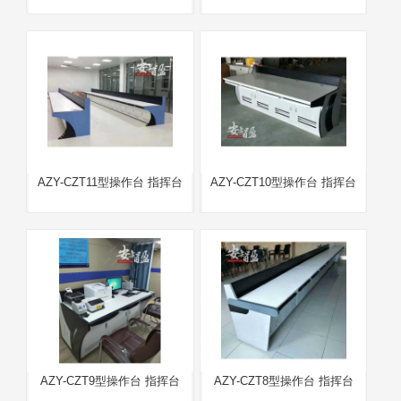
AZY-CZT11型操作台 指挥台
AZY-CZT10型操作台 指挥台
AZY-CZT9型操作台 指挥台
AZY-CZT8型操作台 指挥台