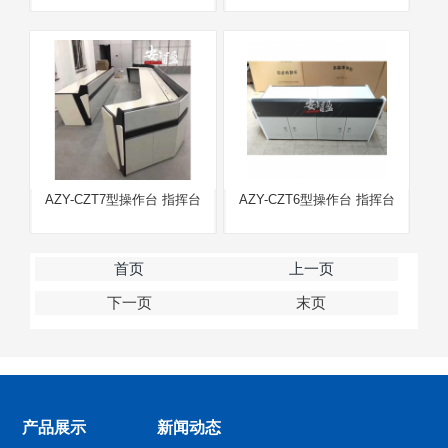
AZY-CZT7型操作台 指挥台
AZY-CZT6型操作台 指挥台
首页
上一页
下一页
末页
产品展示
新闻动态