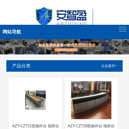
网站导航
产品分类
点击展开+
AZY-CZT21型操作台 指挥台
AZY-CZT20型操作台 指挥台