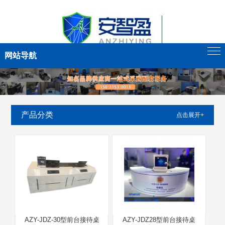
网站导航
产品分类
点击展开+
AZY-JDZ-30型前台接待桌
AZY-JDZ28型前台接待桌