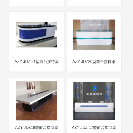
AZY-JDZ-21型前台接待桌
AZY-JDZ20型前台接待桌
AZY-JDZ18型前台接待桌
AZY-JDZ-17型前台接待桌