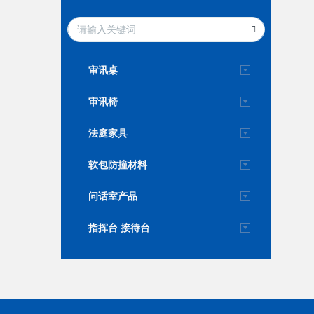
审讯桌
审讯椅
法庭家具
软包防撞材料
问话室产品
指挥台 接待台