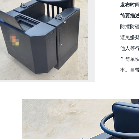
发布时
简要描
防撞防
避免嫌疑
他人等
作简单
率。自