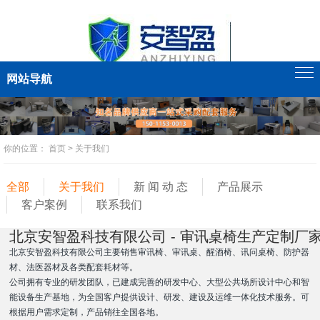
网站导航
你的位置：
首页
>
关于我们
全部
关于我们
新 闻 动 态
产品展示
客户案例
联系我们
北京安智盈科技有限公司 - 审讯桌椅生产定制厂
北京安智盈科技有限公司主要销售审讯椅、审讯桌、醒酒椅、讯问桌椅、防护器
材、法医器材及各类配套耗材等。
公司拥有专业的研发团队，已建成完善的研发中心、大型公共场所设计中心和智
能设备生产基地，为全国客户提供设计、研发、建设及运维一体化技术服务。可
根据用户需求定制，产品销往全国各地。