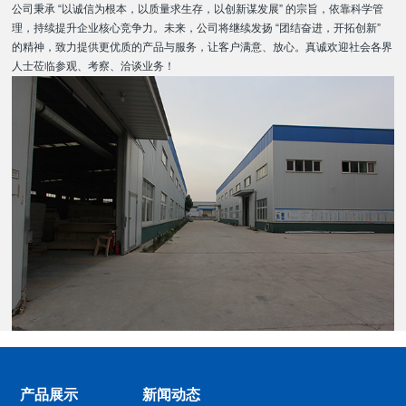
公司秉承 “以诚信为根本，以质量求生存，以创新谋发展” 的宗旨，依靠科学管
理，持续提升企业核心竞争力。未来，公司将继续发扬 “团结奋进，开拓创新”
的精神，致力提供更优质的产品与服务，让客户满意、放心。真诚欢迎社会各界
人士莅临参观、考察、洽谈业务！
产品展示
新闻动态