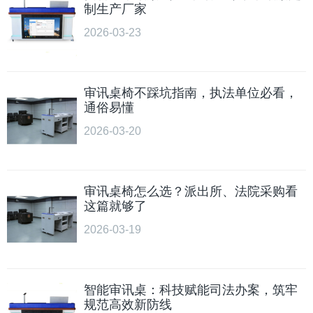
制生产厂家
2026-03-23
审讯桌椅不踩坑指南，执法单位必看，
通俗易懂
2026-03-20
审讯桌椅怎么选？派出所、法院采购看
这篇就够了
2026-03-19
智能审讯桌：科技赋能司法办案，筑牢
规范高效新防线