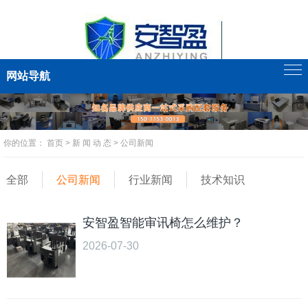
网站导航
你的位置：
首页
>
新 闻 动 态
>
公司新闻
全部
公司新闻
行业新闻
技术知识
安智盈智能审讯椅怎么维护？
2026-07-30