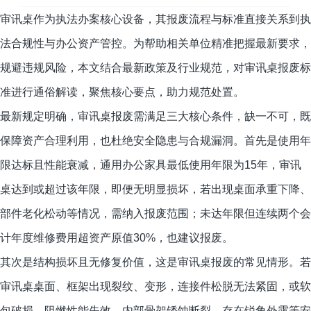
审讯桌作为执法办案核心设备，其报废流程与标准直接关系到执
法合规性与办公资产管控。为帮助相关单位精准把握最新要求，
规避违规风险，本文结合最新政策及行业规范，对审讯桌报废标
准进行通俗解读，聚焦核心要点，助力规范处置。
最新规定明确，审讯桌报废需满足三大核心条件，缺一不可，既
保障资产合理利用，也杜绝安全隐患与合规漏洞。首先是使用年
限达标且性能衰减，通用办公家具最低使用年限为15年，审讯
桌达到或超过该年限，即便无明显损坏，若出现桌面承重下降、
部件老化松动等情况，需纳入报废范围；未达年限但连续两个会
计年度维修费用超资产原值30%，也建议报废。
其次是结构损坏且无修复价值，这是审讯桌报废的常见情形。若
审讯桌桌面、框架出现裂纹、变形，连接件松脱无法紧固，或软
包破损、阻燃性能失效，内部骨架锈蚀断裂，存在锐角外露等安